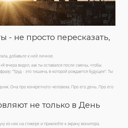
ы - не просто пересказать,
тала, добавьте к ней личное.
е: «Я вчера видел, как ты оставался после смены, чтобы
 фразу: “Труд - это тишина, в которой рождается будущее”. Ты
здник. Она про конкретного человека. Про его день. Про его
овляют не только в День
ну из них на стикере и приклейте к экрану монитора.