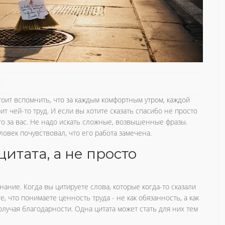
стоит вспомнить, что за каждым комфортным утром, каждой
т чей-то труд. И если вы хотите сказать спасибо не просто
это за вас. Не надо искать сложные, возвышенные фразы.
овек почувствовал, что его работа замечена.
итата, а не просто
знание. Когда вы цитируете слова, которые когда-то сказали
, что понимаете ценность труда - не как обязанность, а как
лучая благодарности. Одна цитата может стать для них тем