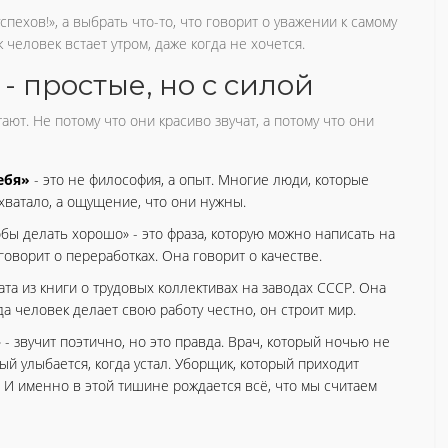
пехов!», а выбрать что-то, что говорит о уважении к самому
ак человек встает утром, даже когда не хочется.
- простые, но с силой
ют. Не потому что они красиво звучат, а потому что они
ебя»
- это не философия, а опыт. Многие люди, которые
хватало, а ощущение, что они нужны.
тобы делать хорошо» - это фраза, которую можно написать на
говорит о переработках. Она говорит о качестве.
тата из книги о трудовых коллективах на заводах СССР. Она
да человек делает свою работу честно, он строит мир.
 - звучит поэтично, но это правда. Врач, который ночью не
ый улыбается, когда устал. Уборщик, который приходит
. И именно в этой тишине рождается всё, что мы считаем