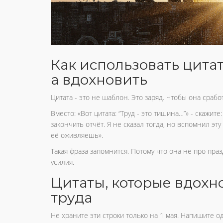
Как использовать цитат
а вдохновить
Цитата - это не шаблон. Это заряд. Чтобы она срабо
Вместо: «Вот цитата: “Труд - это тишина…”» - скажит
закончить отчёт. Я не сказал тогда, но вспомнил эту
её оживляешь».
Такая фраза запомнится. Потому что она не про пра
усилия.
Цитаты, которые вдохн
труда
Не храните эти строки только на 1 мая. Напишите од