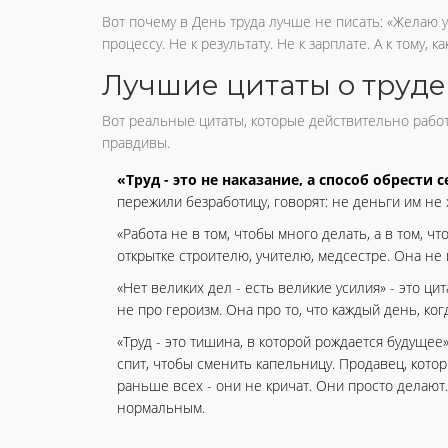
Вот почему в День труда лучше не писать: «Желаю ус
процессу. Не к результату. Не к зарплате. А к тому, к
Лучшие цитаты о труде 
Вот реальные цитаты, которые действительно работа
правдивы.
«Труд - это не наказание, а способ обрести с
пережили безработицу, говорят: не деньги им не 
«Работа не в том, чтобы много делать, а в том, ч
открытке строителю, учителю, медсестре. Она не 
«Нет великих дел - есть великие усилия» - это ци
не про героизм. Она про то, что каждый день, ког
«Труд - это тишина, в которой рождается будущее»
спит, чтобы сменить капельницу. Продавец, котор
раньше всех - они не кричат. Они просто делают
нормальным.