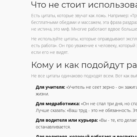
Что не стоит использов
Есть цитаты, которые звучат как ложь. Например: «Тр
бесплатными обедами и массажем, эта фраза раздража
не истина, это миф. Многие работают вдвое больше,
Не используйте цитаты, которые оправдывают эксплу
есть работа». Он про уважение к человеку, который
если его не видят.
Кому и как подойдут р
Не все цитаты одинаково подходят всем. Вот как вы
Для учителя:
«Учитель не сеет зерно - он зажига
жизни.
Для медработника:
«Он не спал три дня, но спа
Лучше сказать: «Ваш труд - это не обязанность. Э
Для водителя или курьера:
«Вы - те, кто дел
останавливается.
Для родителя, который работает и воспиты