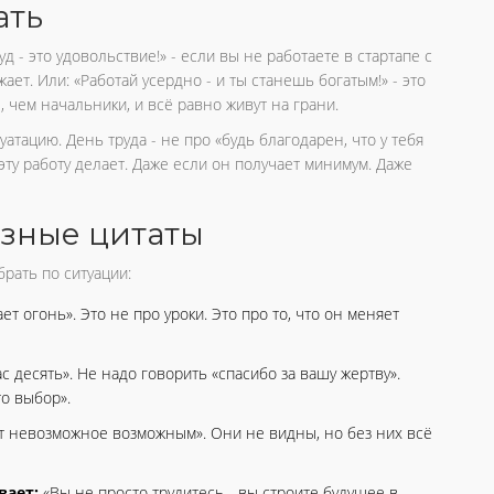
ать
уд - это удовольствие!» - если вы не работаете в стартапе с
ет. Или: «Работай усердно - и ты станешь богатым!» - это
 чем начальники, и всё равно живут на грани.
атацию. День труда - не про «будь благодарен, что у тебя
 эту работу делает. Даже если он получает минимум. Даже
азные цитаты
брать по ситуации:
ет огонь». Это не про уроки. Это про то, что он меняет
с десять». Не надо говорить «спасибо за вашу жертву».
то выбор».
ает невозможное возможным». Они не видны, но без них всё
вает:
«Вы не просто трудитесь - вы строите будущее в