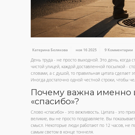
Катерина Белякова
ноя 16 2025
9 Комментарии
День труда - не просто выходной. Это день, когда 
чистой улицей, каждой доставленной посылкой - стои
словами, а с душой, то правильная цитата сделает 
Иногда достаточно одной честной строки, чтобы чел
Почему важна именно ц
«спасибо»?
Слово «спасибо» - это вежливость. Цитата - это при
великие, вы не просто поздравляете. Вы показываете
смысл. Некоторые люди работают по 12 часов, не по
самым светом в конце тоннеля.