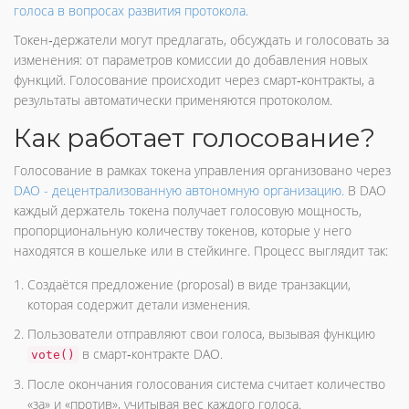
голоса в вопросах развития протокола.
Токен‑держатели могут предлагать, обсуждать и голосовать за
изменения: от параметров комиссии до добавления новых
функций. Голосование происходит через смарт‑контракты, а
результаты автоматически применяются протоколом.
Как работает голосование?
Голосование в рамках токена управления организовано через
DAO
- децентрализованную автономную организацию.
В DAO
каждый держатель токена получает голосовую мощность,
пропорциональную количеству токенов, которые у него
находятся в кошельке или в стейкинге. Процесс выглядит так:
Создаётся предложение (proposal) в виде транзакции,
которая содержит детали изменения.
Пользователи отправляют свои голоса, вызывая функцию
в смарт‑контракте DAO.
vote()
После окончания голосования система считает количество
«за» и «против», учитывая вес каждого голоса.