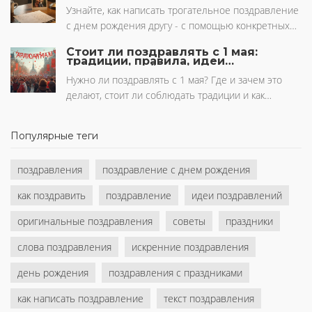
другу: искренние слова, которые
поздравление запоминающимся. Если вы
запомнятся
Узнайте, как написать трогательное поздравление
задумались о том, как лучше писать свои
с днем рождения другу - с помощью конкретных
пожелания, этот материал для вас. Узнайте, как
воспоминаний, искренних слов и без шаблонов.
маленькая буква может изменить восприятие
Стоит ли поздравлять с 1 мая:
Простые формулы, которые работают.
традиции, правила, идеи
текста.
поздравлений
Нужно ли поздравлять с 1 мая? Где и зачем это
делают, стоит ли соблюдать традиции и как
искренне поздравить с Первомаем — разберёмся
по-человечески.
Популярные теги
поздравления
поздравление с днем рождения
как поздравить
поздравление
идеи поздравлений
оригинальные поздравления
советы
праздники
слова поздравления
искренние поздравления
день рождения
поздравления с праздниками
как написать поздравление
текст поздравления