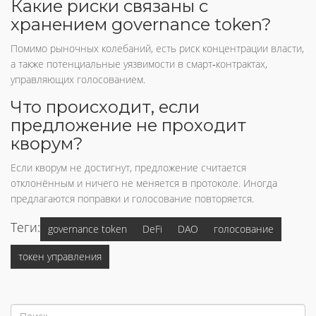
Какие риски связаны с
хранением governance token?
Помимо рыночных колебаний, есть риск концентрации власти,
а также потенциальные уязвимости в смарт‑контрактах,
управляющих голосованием.
Что происходит, если
предложение не проходит
кворум?
Если кворум не достигнут, предложение считается
отклонённым и ничего не меняется в протоколе. Иногда
предлагаются поправки и голосование повторяется.
Теги:
governance token
DeFi
DAO
голосование
токен управления