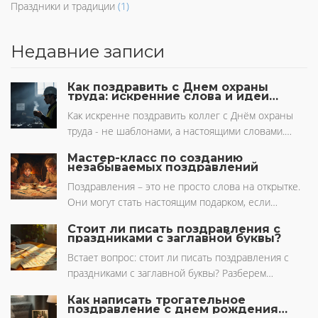
Праздники и традиции
(1)
Недавние записи
Как поздравить с Днем охраны
труда: искренние слова и идеи
для коллег и руководства
Как искренне поздравить коллег с Днём охраны
труда - не шаблонами, а настоящими словами.
Идеи для руководителей, простых сотрудников и
Мастер-класс по созданию
тех, кто хочет, чтобы безопасность на работе стала
незабываемых поздравлений
частью культуры.
Поздравления – это не просто слова на открытке.
Они могут стать настоящим подарком, если
вложить в них фантазию и душу. Как сделать
Стоит ли писать поздравления с
поздравление по-настоящему незабываемым? Мы
праздниками с заглавной буквы?
поделимся с вами простыми и эффективными
Встает вопрос: стоит ли писать поздравления с
советами по созданию поздравлений, которые
праздниками с заглавной буквы? Разберем
оставят яркое впечатление. Узнайте, какие
аргументы за и против, поделимся интересными
нетривиальные подходы сделают ваши слова
Как написать трогательное
фактами и простыми советами, как сделать
поздравление с днем рождения
особенными и эмоционально насыщенными.