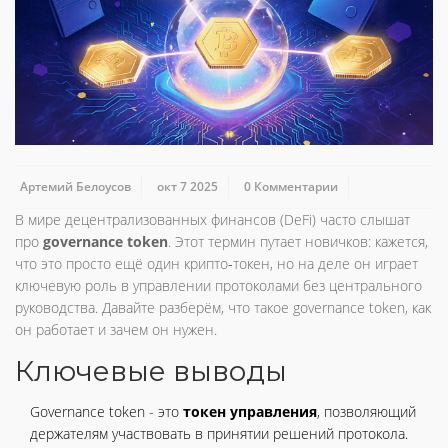
Артемий Белоусов
окт 7 2025
0 Комментарии
В мире децентрализованных финансов (DeFi) часто слышат
про
governance token
. Этот термин путает новичков: кажется,
что это просто ещё один крипто‑токен, но на деле он играет
ключевую роль в управлении протоколами без центрального
руководства. Давайте разберём, что такое governance token, как
он работает и зачем он нужен.
Ключевые выводы
Governance token - это
токен управления
, позволяющий
держателям участвовать в принятии решений протокола.