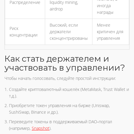
Распределение
liquidity mining,
иногда
airdrop
награды
Высокий, если
Менее
Риск
держатели
критичен для
концентрации
сконцентрированы
управления
Как стать держателем и
участвовать в управлении?
Чтобы начать голосовать, следуйте простой инструкции:
Создайте криптовалютный кошелёк (MetaMask, Trust Wallet и
т.д.).
Приобретите токен управления на бирже (Uniswap,
SushiSwap, Binance и др.).
Переведите токены в поддерживаемый DAO‑портал
(например,
Snapshot
).