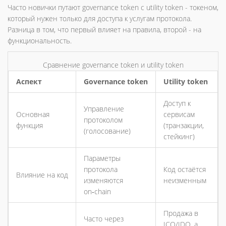
Часто новички путают governance token с utility token - токеном,
который нужен только для доступа к услугам протокола.
Разница в том, что первый влияет на правила, второй - на
функциональность.
Сравнение governance token и utility token
Аспект
Governance token
Utility token
Доступ к
Управление
Основная
сервисам
протоколом
функция
(транзакции,
(голосование)
стейкинг)
Параметры
протокола
Код остаётся
Влияние на код
изменяются
неизменным
on‑chain
Продажа в
Часто через
ICO/IDO, а