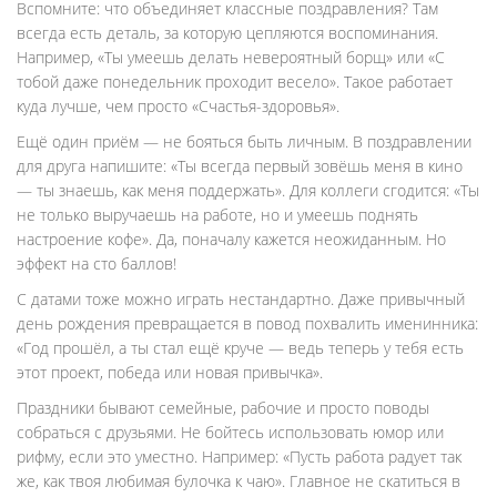
Вспомните: что объединяет классные поздравления? Там
всегда есть деталь, за которую цепляются воспоминания.
Например, «Ты умеешь делать невероятный борщ» или «С
тобой даже понедельник проходит весело». Такое работает
куда лучше, чем просто «Счастья-здоровья».
Ещё один приём — не бояться быть личным. В поздравлении
для друга напишите: «Ты всегда первый зовёшь меня в кино
— ты знаешь, как меня поддержать». Для коллеги сгодится: «Ты
не только выручаешь на работе, но и умеешь поднять
настроение кофе». Да, поначалу кажется неожиданным. Но
эффект на сто баллов!
С датами тоже можно играть нестандартно. Даже привычный
день рождения превращается в повод похвалить именинника:
«Год прошёл, а ты стал ещё круче — ведь теперь у тебя есть
этот проект, победа или новая привычка».
Праздники бывают семейные, рабочие и просто поводы
собраться с друзьями. Не бойтесь использовать юмор или
рифму, если это уместно. Например: «Пусть работа радует так
же, как твоя любимая булочка к чаю». Главное не скатиться в