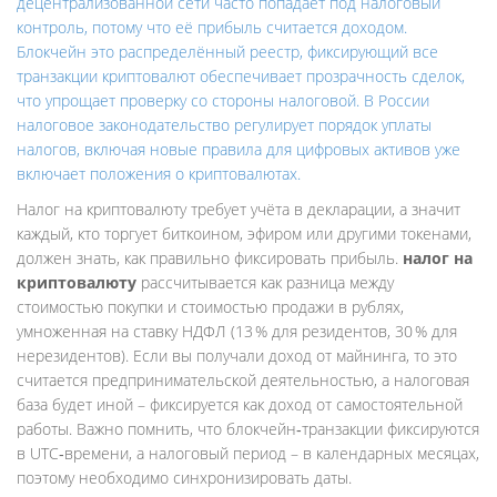
децентрализованной сети
часто попадает под налоговый
контроль, потому что её прибыль считается доходом.
Блокчейн
это распределённый реестр, фиксирующий все
транзакции криптовалют
обеспечивает прозрачность сделок,
что упрощает проверку со стороны налоговой. В России
налоговое законодательство
регулирует порядок уплаты
налогов, включая новые правила для цифровых активов
уже
включает положения о криптовалютах.
Налог на криптовалюту требует учёта в декларации, а значит
каждый, кто торгует биткоином, эфиром или другими токенами,
должен знать, как правильно фиксировать прибыль.
налог на
криптовалюту
рассчитывается как разница между
стоимостью покупки и стоимостью продажи в рублях,
умноженная на ставку НДФЛ (13 % для резидентов, 30 % для
нерезидентов). Если вы получали доход от майнинга, то это
считается предпринимательской деятельностью, а налоговая
база будет иной – фиксируется как доход от самостоятельной
работы. Важно помнить, что блокчейн‑транзакции фиксируются
в UTC‑времени, а налоговый период – в календарных месяцах,
поэтому необходимо синхронизировать даты.