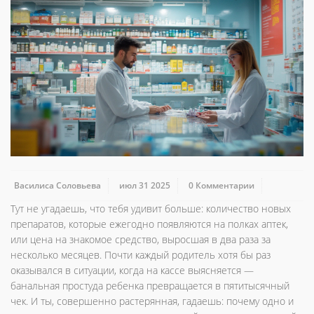
Василиса Соловьева
июл 31 2025
0 Комментарии
Тут не угадаешь, что тебя удивит больше: количество новых
препаратов, которые ежегодно появляются на полках аптек,
или цена на знакомое средство, выросшая в два раза за
несколько месяцев. Почти каждый родитель хотя бы раз
оказывался в ситуации, когда на кассе выясняется —
банальная простуда ребенка превращается в пятитысячный
чек. И ты, совершенно растерянная, гадаешь: почему одно и