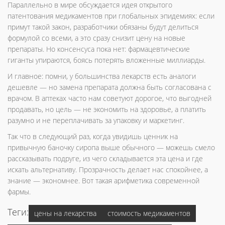
Параллельно в мире обсуждается идея открытого
патентования медикаментов при глобальных эпидемиях: если
примут такой закон, разработчики обязаны будут делиться
формулой со всеми, а это сразу снизит цену на новые
препараты. Но консенсуса пока нет: фармацевтические
гиганты упираются, боясь потерять вложенные миллиарды.
И главное: помни, у большинства лекарств есть аналоги
дешевле — но замена препарата должна быть согласована с
врачом. В аптеках часто нам советуют дорогое, что выгодней
продавать, но цель — не экономить на здоровье, а платить
разумно и не переплачивать за упаковку и маркетинг.
Так что в следующий раз, когда увидишь ценник на
привычную баночку сиропа выше обычного — можешь смело
рассказывать подруге, из чего складывается эта цена и где
искать альтернативу. Прозрачность делает нас спокойнее, а
знание — экономнее. Вот такая арифметика современной
фармы.
Теги:
цены на лекарства
стоимость медикаментов