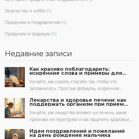
Творчество и хобби
(1)
Праздники и поздравления
(1)
Праздники и традиции
(1)
Недавние записи
Как красиво поблагодарить:
искренние слова и примеры для
любого случая
Узнайте, как сказать спасибо так, чтобы это
запомнилось. Простые формулы, искренние
примеры и жесты, которые превращают обычную
Лекарства и здоровье печени: как
благодарность в глубокую связь.
поддержать организм при приеме
медикаментов
Узнайте, как лекарства влияют на печень, какие
признаки её перегрузки и как защитить здоровье
органа без лишней паники. Практические советы,
Идеи поздравлений и пожеланий
свежие данные и простые шаги.
на день рождения мальчика