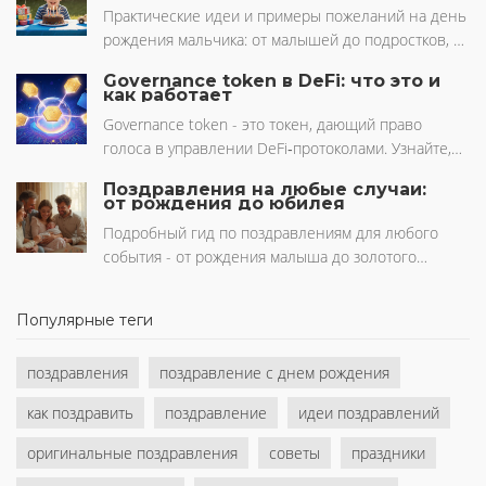
Практические идеи и примеры пожеланий на день
рождения мальчика: от малышей до подростков, с
учётом хобби, ошибок и готовой таблицей лучших
Governance token в DeFi: что это и
вариантов.
как работает
Governance token - это токен, дающий право
голоса в управлении DeFi‑протоколами. Узнайте,
как работает голосование, как токены
Поздравления на любые случаи:
распределяются, в чём их отличие от
от рождения до юбилея
utility‑токенов и какие риски стоит учитывать.
Подробный гид по поздравлениям для любого
события - от рождения малыша до золотого
юбилея. Примеры текстов, советы по тональности,
этикет и сравнение форматов.
Популярные теги
поздравления
поздравление с днем рождения
как поздравить
поздравление
идеи поздравлений
оригинальные поздравления
советы
праздники