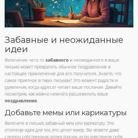
Забавные и неожиданные
идеи
Включение чего-то
забавного
и неожиданного в ваше
письмо может превратить обычное поздравление в
настоящее приключение для его получателя. Знаете, что
самое приятное в таких письмах? Это момент радости и
удивления, когда адресат читает ваше послание. Давайте
посмотрим, как можно немного расшевелить ваше
поздравление
.
Добавьте мемы или карикатуры
Включите в письмо забавный мем или карикатуру. Это
отличная идея для тех, кто ценит юмор. Вы можете даже
сделать собственные иллюстрации, если чувствуете себя