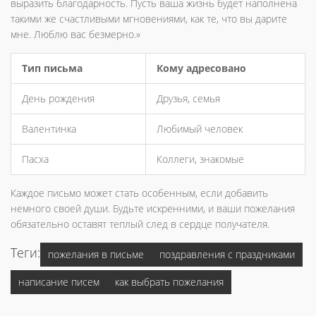
выразить благодарность. Пусть ваша жизнь будет наполнена
такими же счастливыми мгновениями, как те, что вы дарите
мне. Люблю вас безмерно.»
Тип письма
Кому адресовано
День рождения
Друзья, семья
Валентинка
Любимый человек
Пасха
Коллеги, знакомые
Каждое письмо может стать особенным, если добавить
немного своей души. Будьте искренними, и ваши пожелания
обязательно оставят теплый след в сердце получателя.
Теги:
пожелания в письме
поздравления с праздниками
написание писем
как выбрать пожелания