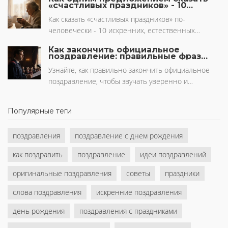
тех, кто хочет, чтобы безопасность на работе стала
«счастливых праздников» - 10
естественных вариантов на
частью культуры.
русском
Как сказать «счастливых праздников» по-
человечески - 10 искренних, естественных
вариантов, которые запомнятся. Без шаблонов, без
Как закончить официальное
формальностей - только тепло и внимание.
поздравление: правильные фразы
и примеры
Узнайте, как правильно закончить официальное
поздравление, чтобы звучать уверенно и
уважительно. Примеры фраз для разных ситуаций
и что не стоит говорить в конце.
Популярные теги
поздравления
поздравление с днем рождения
как поздравить
поздравление
идеи поздравлений
оригинальные поздравления
советы
праздники
слова поздравления
искренние поздравления
день рождения
поздравления с праздниками