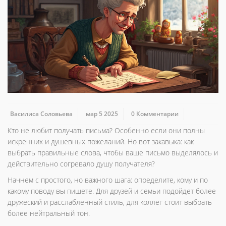
Василиса Соловьева
мар 5 2025
0 Комментарии
Кто не любит получать письма? Особенно если они полны
искренних и душевных пожеланий. Но вот закавыка: как
выбрать правильные слова, чтобы ваше письмо выделялось и
действительно согревало душу получателя?
Начнем с простого, но важного шага: определите, кому и по
какому поводу вы пишете. Для друзей и семьи подойдет более
дружеский и расслабленный стиль, для коллег стоит выбрать
более нейтральный тон.