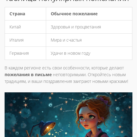
Страна
Обычное пожелание
Китай
Здоровья и процветания
Италия
Мира и счастья
Германия
Удачи в новом году
В каждом регионе есть свои особенности, которые делают
пожелания в письме
неповторимыми. Откройтесь новым
традициям, и ваши поздравления заиграют новыми красками!