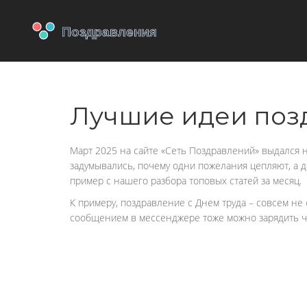
Лучшие идеи позд
Март 2025 на сайте «Сеть Поздравлений» выдался 
задумывались, почему одни пожелания цепляют, а др
пример с нашего разбора топовых статей за месяц.
К примеру, поздравление с Днем труда – совсем не
сообщением в мессенджере тоже можно зарядить чел