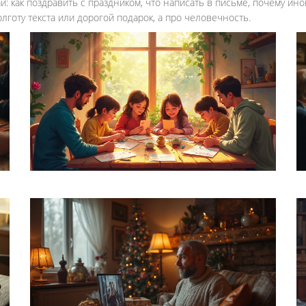
и: как поздравить с праздником, что написать в письме, почему и
готу текста или дорогой подарок, а про человечность.