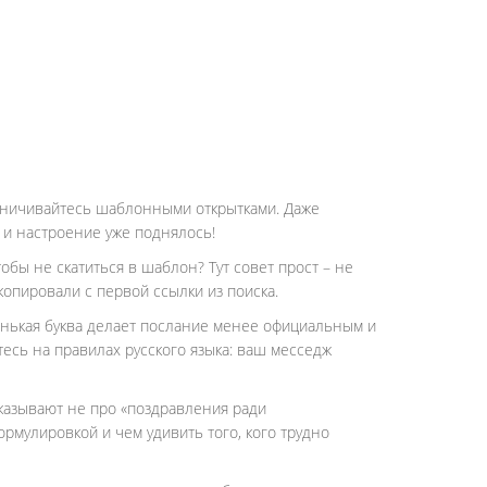
граничивайтесь шаблонными открытками. Даже
 и настроение уже поднялось!
обы не скатиться в шаблон? Тут совет прост – не
опировали с первой ссылки из поиска.
аленькая буква делает послание менее официальным и
есь на правилах русского языка: ваш месседж
сказывают не про «поздравления ради
ормулировкой и чем удивить того, кого трудно