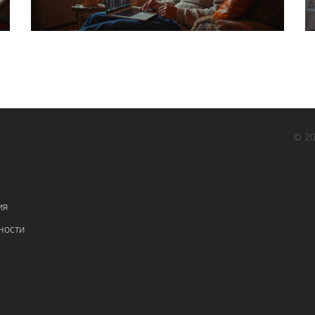
© 20
ия
ности