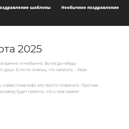
оздравление шаблоны
Необычное поздравление
та 2025
 искренне и необычно. Вы когда-нибудь
т души. Если не знаешь, что написать – бери
м, совместным кофе или просто позвоните. Простым
ловеку будет приятно, что о нём помнят.