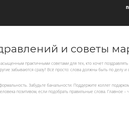
П
равлений и советы мар
насыщенным практичными советами для тех, кто хочет поздравлять
угие забываются сразу? Всё просто: слова должны быть по делу и о
 формальность. Забудьте банальности. Поддержите коллег подарко
овека позитивом, если подобрать правильные слова. Главное – че