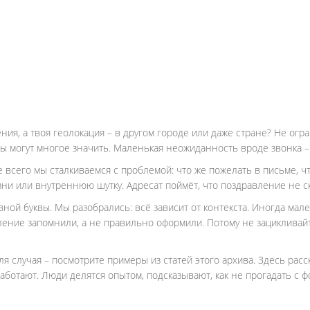
ния, а твоя геолокация – в другом городе или даже стране? Не о
 могут многое значить. Маленькая неожиданность вроде звонка –
 всего мы сталкиваемся с проблемой: что же пожелать в письме, чт
ни или внутреннюю шутку. Адресат поймёт, что поздравление не ск
авной буквы. Мы разобрались: всё зависит от контекста. Иногда м
ение запомнили, а не правильно оформили. Потому не зацикливайт
я случая – посмотрите примеры из статей этого архива. Здесь рас
аботают. Люди делятся опытом, подсказывают, как не прогадать с ф