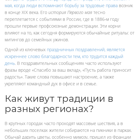
мая, когда люди вспоминают борьбу за трудовые права
возник
в конце XIX века. Его
история Первого мая
тесно
переплетается с событиями в России, где в 1886‑м году
прошли первые профсоюзные демонстрации. Эти корни
влияют на то, как сегодня формируются обычайные ритуалы: от
митингов до семейных ужинов.
Одной из ключевых
праздничных поздравлений
,
является
искреннее слово благодарности тем, кто трудится каждый
день
. В поздравительных сообщениях часто используют
фразы вроде «Спасибо за ваш вклад», «Пусть работа приносит
радость». Такие слова повышают настроение, а также
укрепляют командный дух в офисе и в семье.
Как живут традиции в
разных регионах?
В крупных городах часто проходят массовые шествия, а в
небольших поселках жители собираются на пикники в парках.
Обычай дарить цветы, особенно мимозу, пришел из Франции