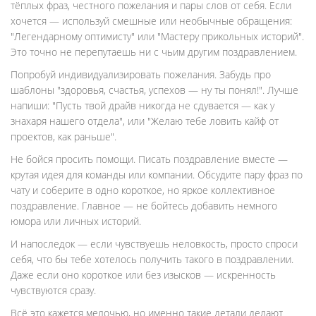
тёплых фраз, честного пожелания и пары слов от себя. Если
хочется — используй смешные или необычные обращения:
"Легендарному оптимисту" или "Мастеру прикольных историй".
Это точно не перепутаешь ни с чьим другим поздравлением.
Попробуй индивидуализировать пожелания. Забудь про
шаблоны "здоровья, счастья, успехов — ну ты понял!". Лучше
напиши: "Пусть твой драйв никогда не сдувается — как у
знахаря нашего отдела", или "Желаю тебе ловить кайф от
проектов, как раньше".
Не бойся просить помощи. Писать поздравление вместе —
крутая идея для команды или компании. Обсудите пару фраз по
чату и соберите в одно короткое, но яркое коллективное
поздравление. Главное — не бойтесь добавить немного
юмора или личных историй.
И напоследок — если чувствуешь неловкость, просто спроси
себя, что бы тебе хотелось получить такого в поздравлении.
Даже если оно короткое или без изысков — искренность
чувствуются сразу.
Всё это кажется мелочью, но именно такие детали делают