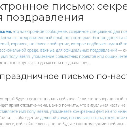
тронное письмо: секре
 поздравления
исьме
,
это электронное сообщение, созданное специально для по
o known as
поздравительный email
, оно
позволяет быстро донести 
email
,
короткое, но ёмкое сообщение, которое подбирает нужный то
ессиональной среде, важные для официальных поздравлений
— он
к имя получателя, упоминание совместных проектов или общих инт
жете оттолкнуться, создавая свои поздравления.
 праздничное письмо по‑на
 который будет соответствовать событию. Если это корпоративный 
дёт яркая открытка‑мема. Важно помнить, что визуальная часть не
ставляете имя получателя, упоминаете конкретный факт из его жиз
 Третье – соблюдение
деловой этики
,
правильного тона, отсутствие
коллеге, избегайте сленга, но не будьте слишком сухими: небольш