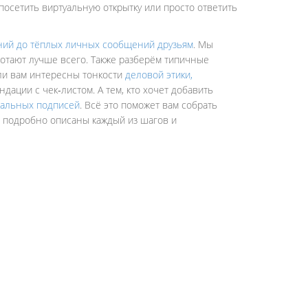
посетить виртуальную открытку или просто ответить
ний до тёплых личных сообщений друзьям
. Мы
ботают лучше всего. Также разберём типичные
сли вам интересны тонкости
деловой этики
,
ндации с чек‑листом. А тем, кто хочет добавить
нальных подписей
. Всё это поможет вам собрать
е подробно описаны каждый из шагов и