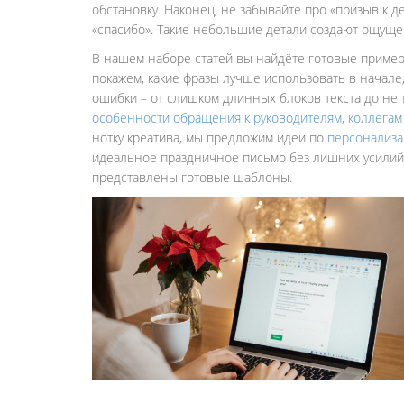
обстановку. Наконец, не забывайте про «призыв к 
«спасибо». Такие небольшие детали создают ощущен
В нашем наборе статей вы найдёте готовые приме
покажем, какие фразы лучше использовать в начале
ошибки – от слишком длинных блоков текста до не
особенности обращения к руководителям, коллегам
нотку креатива, мы предложим идеи по
персонализа
идеальное праздничное письмо без лишних усилий. 
представлены готовые шаблоны.