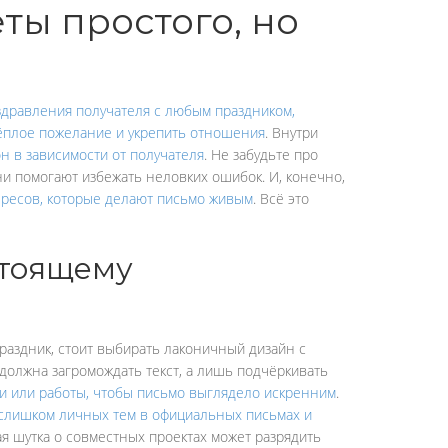
ты простого, но
здравления получателя с любым праздником,
тёплое пожелание и укрепить отношения
. Внутри
н в зависимости от получателя
. Не забудьте про
и помогают избежать неловких ошибок. И, конечно,
ересов, которые делают письмо живым
. Всё это
стоящему
праздник, стоит выбирать лаконичный дизайн с
 должна загромождать текст, а лишь подчёркивать
ни или работы, чтобы письмо выглядело искренним
.
 слишком личных тем в официальных письмах и
ая шутка о совместных проектах может разрядить