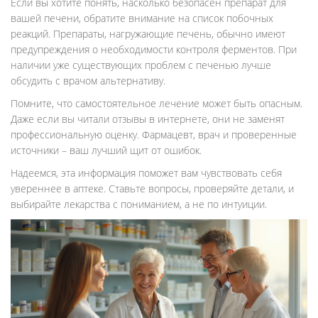
Если вы хотите понять, насколько безопасен препарат для
вашей печени, обратите внимание на список побочных
реакций. Препараты, нагружающие печень, обычно имеют
предупреждения о необходимости контроля ферментов. При
наличии уже существующих проблем с печенью лучше
обсудить с врачом альтернативу.
Помните, что самостоятельное лечение может быть опасным.
Даже если вы читали отзывы в интернете, они не заменят
профессиональную оценку. Фармацевт, врач и проверенные
источники – ваш лучший щит от ошибок.
Надеемся, эта информация поможет вам чувствовать себя
увереннее в аптеке. Ставьте вопросы, проверяйте детали, и
выбирайте лекарства с пониманием, а не по интуиции.