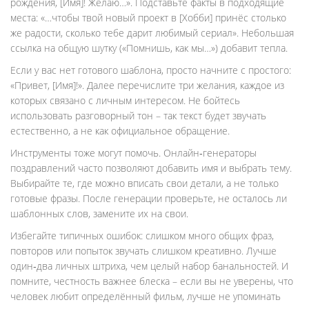
рождения, [Имя]! Желаю…». Подставьте факты в подходящие
места: «…чтобы твой новый проект в [Хобби] принёс столько
же радости, сколько тебе дарит любимый сериал». Небольшая
ссылка на общую шутку («Помнишь, как мы…») добавит тепла.
Если у вас нет готового шаблона, просто начните с простого:
«Привет, [Имя]!». Далее перечислите три желания, каждое из
которых связано с личным интересом. Не бойтесь
использовать разговорный тон – так текст будет звучать
естественно, а не как официальное обращение.
Инструменты тоже могут помочь. Онлайн‑генераторы
поздравлений часто позволяют добавить имя и выбрать тему.
Выбирайте те, где можно вписать свои детали, а не только
готовые фразы. После генерации проверьте, не осталось ли
шаблонных слов, замените их на свои.
Избегайте типичных ошибок: слишком много общих фраз,
повторов или попыток звучать слишком креативно. Лучше
один‑два личных штриха, чем целый набор банальностей. И
помните, честность важнее блеска – если вы не уверены, что
человек любит определённый фильм, лучше не упоминать