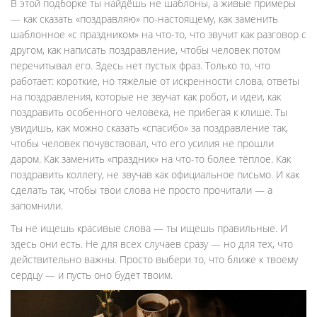
В этой подборке ты найдёшь не шаблоны, а живые примеры
— как сказать «поздравляю» по-настоящему, как заменить
шаблонное «с праздником» на что-то, что звучит как разговор с
другом, как написать поздравление, чтобы человек потом
перечитывал его. Здесь нет пустых фраз. Только то, что
работает: короткие, но тяжёлые от искренности слова, ответы
на поздравления, которые не звучат как робот, и идеи, как
поздравить особенного человека, не прибегая к клише. Ты
увидишь, как можно сказать «спасибо» за поздравление так,
чтобы человек почувствовал, что его усилия не прошли
даром. Как заменить «праздник» на что-то более тёплое. Как
поздравить коллегу, не звучав как официальное письмо. И как
сделать так, чтобы твои слова не просто прочитали — а
запомнили.
Ты не ищешь красивые слова — ты ищешь правильные. И
здесь они есть. Не для всех случаев сразу — но для тех, что
действительно важны. Просто выбери то, что ближе к твоему
сердцу — и пусть оно будет твоим.