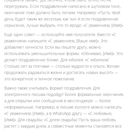
перегружать. Если поздравление написано в шутливом тоне,
окончание тоже должно быть легким. Например: «Пусть твой
день будет таким же веселым, как ты!» А если поздравление
серьезное, лучше выбрать что-то вроде: «С уважением, [Имя]».
Ещё один совет — используйте имя получателя. Вместо «С
уважением» напишите «С уважением, [Ваше имя]». Это
добавляет личности. Если вы пишете другу, можно
использовать уменьшительные формы: «Обнимаю, [Имя]». Это
делает поздравление ближе. Для юбилея: «С юбилеем!
Столько лет за плечами — столько мудрости и опыта. Желаю
продолжать радоваться жизни и достигать новых высот!» —
это конкретное и личное пожелание.
Важно также учитывать формат поздравления. Для
электронного письма подойдут более формальные окончания,
а для открытки или сообщения в мессенджере — более
неформальные. Например, в письме коллеге можно написать
«С уважением, [Имя]», а в WhatsApp другу — «С любовью,
[Имя]». Для свадьбы: «С днем свадьбы! Пусть ваша любовь
растет с каждым днем, а совместные моменты становятся все