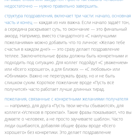
недостаточно — нужно правильно завершить.
структура поздравления
,
включает три части: начало, основная
часть и конец
— каждая из них важна. Если начало задаёт тон,
а середина раскрывает суть, то окончание — это финальный
аккорд. Например, вместо стандартного «С наилучшими
пожеланиями» можно добавить что-то личное: «Желаю тебе
счастья в каждом дне!» — это сразу делает поздравление
теплее. Заключительные фразы должны быть конкретными и
подходить под ситуацию. Для коллег подойдут «С уважением»
или «Всего хорошего», а для близких — «С любовью» или
«Обнимаю». Важно не перегружать фразу, но и не быть
слишком сухим. Короткое пожелание вроде «Пусть всё
получится!» часто работает лучше длинных тирад.
пожелания
,
связанные с конкретными желаниями получателя
— например, для друга «Пусть твои мечты сбываются!», для
коллеги «Успехов в проектах!». Такие фразы показывают, что вы
думаете о человеке, а не просто заучиваете шаблон. Часто
люди ошибаются, добавляя общие фразы вроде «Всего
хорошего» без конкретики. Это делает поздравление