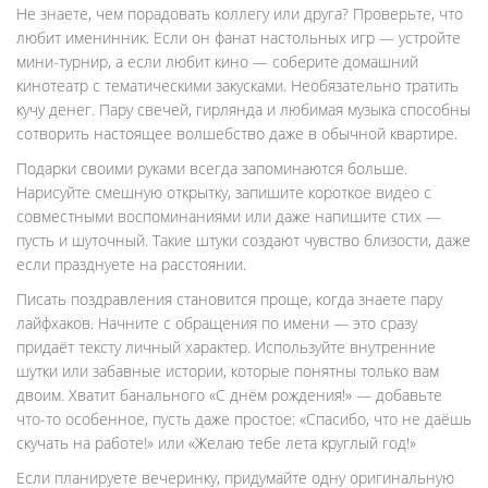
Не знаете, чем порадовать коллегу или друга? Проверьте, что
любит именинник. Если он фанат настольных игр — устройте
мини-турнир, а если любит кино — соберите домашний
кинотеатр с тематическими закусками. Необязательно тратить
кучу денег. Пару свечей, гирлянда и любимая музыка способны
сотворить настоящее волшебство даже в обычной квартире.
Подарки своими руками всегда запоминаются больше.
Нарисуйте смешную открытку, запишите короткое видео с
совместными воспоминаниями или даже напишите стих —
пусть и шуточный. Такие штуки создают чувство близости, даже
если празднуете на расстоянии.
Писать поздравления становится проще, когда знаете пару
лайфхаков. Начните с обращения по имени — это сразу
придаёт тексту личный характер. Используйте внутренние
шутки или забавные истории, которые понятны только вам
двоим. Хватит банального «С днём рождения!» — добавьте
что-то особенное, пусть даже простое: «Спасибо, что не даёшь
скучать на работе!» или «Желаю тебе лета круглый год!»
Если планируете вечеринку, придумайте одну оригинальную