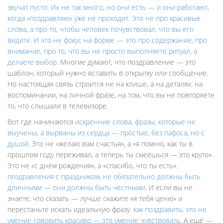
звучат пусто
. Их не так много, но они есть — и они работают,
когда «поздравляю» уже не проходит. Это не про красивые
слова, а про то, чтобы человек почувствовал, что вы его
видите. И это не фокус на форме — это про содержание, про
внимание, про то, что вы не просто выполняете ритуал, а
делаете выбор.
Многие думают, что поздравление — это
шаблон, который нужно вставить в открытку или сообщение.
Но настоящая связь строится не на клише, а на деталях: на
воспоминании, на личной фразе, на том, что вы не повторяете
то, что слышали в телевизоре.
Вот где начинаются
искренние слова
,
фразы, которые не
выучены, а вырваны из сердца — простые, без пафоса, но с
душой
. Это не «желаю вам счастья», а «я помню, как ты в
прошлом году переживал, а теперь ты смеёшься — это круто».
Это не «с днём рождения», а «спасибо, что ты есть».
поздравления с праздником
,
не обязательно должны быть
длинными — они должны быть честными
. И если вы не
знаете, что сказать — лучше скажите «я тебя ценю» и
перестаньте искать идеальную фразу.
как поздравить
,
это не
умение говорить красиво — это умение чувствовать
. А ещё —