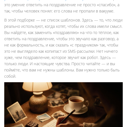
это умение ответить на поздравление не просто «спасибо», а
так, чтобы человек понял: его слова не пропали в вакууме.
В этой подборке — не список шаблонов. Здесь — то, что люди
реально используют, когда хотят, чтобы их слова имели смысл.
Вы найдёте, как заменить «поздравляю» на что-то тёплое, как
ответить на поздравление, чтобы это звучало как разговор, а
не как формальность, и как сказать «с праздником» так, чтобы
это не выглядело как копипаст из SMS-рассылки. Нет ничего
хуже, чем поздравление, которое звучит как робот. Здесь —
только люди. И настоящие чувства. Просто читайте — и вы
поймёте, что вам не нужны шаблоны. Вам нужно только быть
собой.